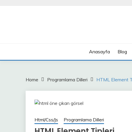
Skip
to
content
Anasayfa
Blog
Home
Programlama Dilleri
HTML Element Ti
Html/Css/Js
Programlama Dilleri
HTML Element Tipleri