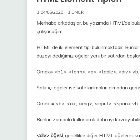
04/05/2020
DNCR
Merhaba arkadaşlar, bu yazımda HTML’de bu
çalışacağım.
HTML de iki element tipi bulunmaktadır. Bunla
düzeyi dediğimiz öğeler yeni bir satırdan başlar
Örnek= <h1>, <form>, <p>, <table>, <div> vb.
Satır içi öğeler ise satır kırılmaları olmadan görü
Örnek = <b>, <a>, <img>, <input>, <span> vb.
Bunları zamanla kullanarak daha iyi kavrayabilir
<div> öğesi
, genellikle diğer HTML öğelerini ka