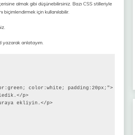
erisine almak gibi düşünebilirsiniz. Bazı CSS stilleriyle
ı biçimlendirmek için kullanılabilir.
iz.
od yazarak anlatayım.
or:green; color:white; padding:20px;">

edik.</p>

raya ekliyin.</p>
