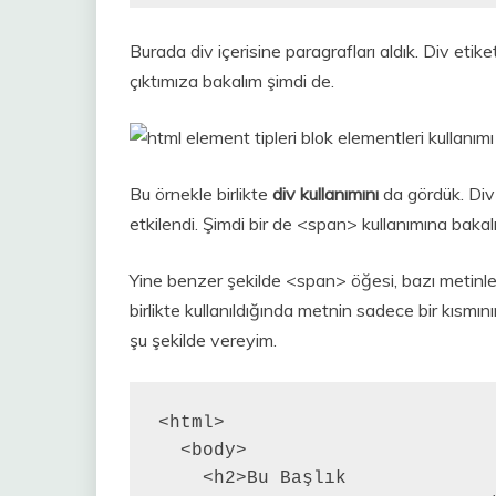
Burada div içerisine paragrafları aldık. Div etike
çıktımıza bakalım şimdi de.
Bu örnekle birlikte
div kullanımını
da gördük. Div 
etkilendi. Şimdi bir de <span> kullanımına bakal
Yine benzer şekilde <span> öğesi, bazı metinler i
birlikte kullanıldığında metnin sadece bir kısmının
şu şekilde vereyim.
<html>

  <body>

    <h2>Bu Başlık 
