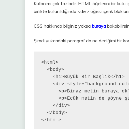
Kullanımı çok fazladır. HTML öğelerini bir kutu iç
birlikte kullanıldığında <div> öğesi içerik blokların
CSS hakkında bilginiz yoksa
buraya
bakabilirsin
Şimdi yukarıdaki paragraf da ne dediğimi bir k
<html>

  <body>

    <h1>Büyük Bir Başlık</h1>

    <div style="background-col
      <p>Biraz metin buraya ekl
      <p>Ecük metin de şöyne şu
    </div>

  </body>

</html>