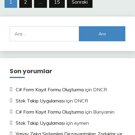
Yazı
1
2
…
15
Sonraki
sayfalaması
Arama:
Son yorumlar
C# Form Kayıt Formu Oluşturma
için
DNCR
Stok Takip Uygulaması
için
DNCR
C# Form Kayıt Formu Oluşturma
için
Bünyamin
Stok Takip Uygulaması
için
eymen
Yapay Zeka Sistemleri Dezavantajları: Zorluklar ve