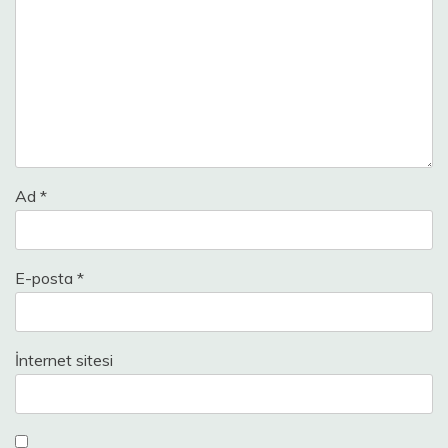
Ad
*
E-posta
*
İnternet sitesi