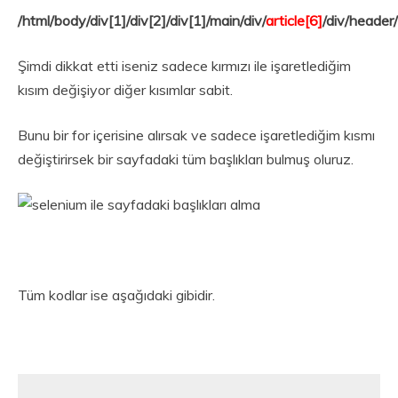
/html/body/div[1]/div[2]/div[1]/main/div/
article[6]
/div/header
Şimdi dikkat etti iseniz sadece kırmızı ile işaretlediğim
kısım değişiyor diğer kısımlar sabit.
Bunu bir for içerisine alırsak ve sadece işaretlediğim kısmı
değiştirirsek bir sayfadaki tüm başlıkları bulmuş oluruz.
Tüm kodlar ise aşağıdaki gibidir.