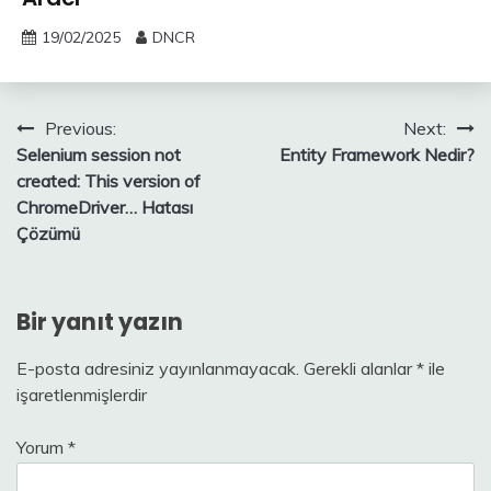
19/02/2025
DNCR
Yazı
Previous:
Next:
Selenium session not
Entity Framework Nedir?
gezinmesi
created: This version of
ChromeDriver… Hatası
Çözümü
Bir yanıt yazın
E-posta adresiniz yayınlanmayacak.
Gerekli alanlar
*
ile
işaretlenmişlerdir
Yorum
*