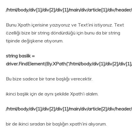
/html/body/div[1]/div[2]/div[1]/main/div/article[1]/div/header
Bunu Xpath içerisine yazıyoruz ve Text’ini istiyoruz. Text
özelliği bize bir string döndürdüğü için bunu da bir string
tipinde değişkene atıyorum.
string baslik =
driver.FindElement(By.XPath(“/html/body/div[1]/div[2]/div[1]/
Bu bize sadece bir tane başlığı verecektir.
ikinci başlık için de aynı şekilde Xpath’i alalım.
/html/body/div[1]/div[2]/div[1]/main/div/article[2]/div/header
bir de ikinci sıradan bir başlığın xpath’ini alıyorum.