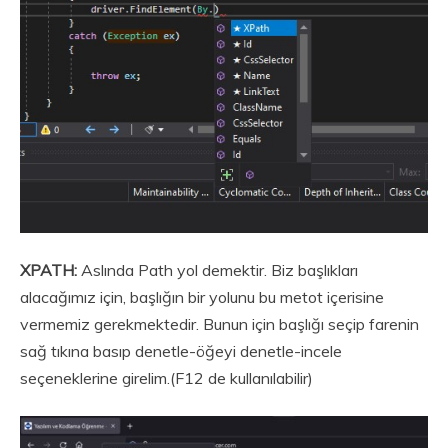
XPATH:
Aslında Path yol demektir. Biz başlıkları
alacağımız için, başlığın bir yolunu bu metot içerisine
vermemiz gerekmektedir. Bunun için başlığı seçip farenin
sağ tıkına basıp denetle-öğeyi denetle-incele
seçeneklerine girelim.(F12 de kullanılabilir)