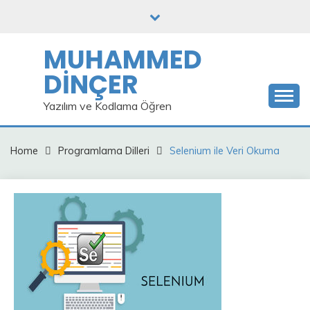
Skip
to
content
MUHAMMED
DİNÇER
Yazılım ve Kodlama Öğren
Home
Programlama Dilleri
Selenium ile Veri Okuma