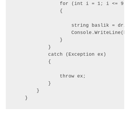
                for (int i = 1; i <= 9; i
                {

                    string baslik = driv
                    Console.WriteLine(bas
                }

            }

            catch (Exception ex)

            {

                throw ex;

            }

        }

    }