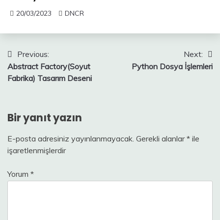
20/03/2023
DNCR
Yazı
Previous:
Next:
Abstract Factory(Soyut
Python Dosya İşlemleri
gezinmesi
Fabrika) Tasarım Deseni
Bir yanıt yazın
E-posta adresiniz yayınlanmayacak.
Gerekli alanlar
*
ile
işaretlenmişlerdir
Yorum
*