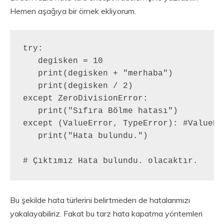
Hemen aşağıya bir örnek ekliyorum.
try:

   degisken = 10

   print(degisken + "merhaba")

   print(degisken / 2)

except ZeroDivisionError:

   print("Sıfıra Bölme hatası")

except (ValueError, TypeError): #ValueEr
   print("Hata bulundu.")

# Çıktımız Hata bulundu. olacaktır.
Bu şekilde hata türlerini belirtmeden de hatalarımızı
yakalayabiliriz. Fakat bu tarz hata kapatma yöntemleri