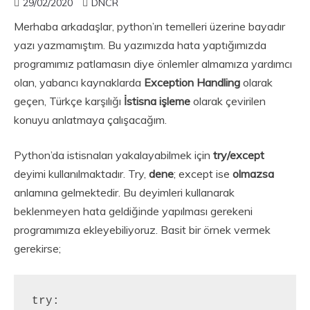
29/02/2020
DNCR
Merhaba arkadaşlar, python’ın temelleri üzerine bayadır
yazı yazmamıştım. Bu yazımızda hata yaptığımızda
programımız patlamasın diye önlemler almamıza yardımcı
olan, yabancı kaynaklarda
Exception Handling
olarak
geçen, Türkçe karşılığı
İstisna işleme
olarak çevirilen
konuyu anlatmaya çalışacağım.
Python’da istisnaları yakalayabilmek için
try/except
deyimi kullanılmaktadır. Try,
dene
; except ise
olmazsa
anlamına gelmektedir. Bu deyimleri kullanarak
beklenmeyen hata geldiğinde yapılması gerekeni
programımıza ekleyebiliyoruz. Basit bir örnek vermek
gerekirse;
try:
