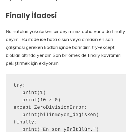
Finally İfadesi
Bu hataları yakalarken bir deyimimiz daha var o da finallly
deyimi. Bu ifade ise hata olsun veya olmasın en son
çalışması gereken kodları içinde barındırır. try-except
blokları altında yer alır. Son bir örnek de finally kavramını
pekiştirmek için ekliyorum.
try:

   print(1)

   print(10 / 0)

except ZeroDivisionError:

   print(bilinmeyen_degisken)

finally:

   print("En son yürütülür.")