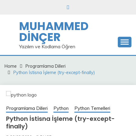
Skip
to
content
MUHAMMED
DİNÇER
Yazılım ve Kodlama Öğren
Home
Programlama Dilleri
Python İstisna İşleme (try-except-finally)
Programlama Dilleri
Python
Python Temelleri
Python İstisna İşleme (try-except-
finally)