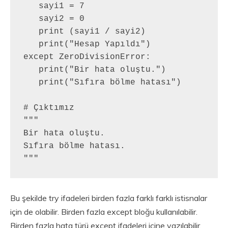
   sayi1 = 7

   sayi2 = 0

   print (sayi1 / sayi2)

   print("Hesap Yapıldı")

except ZeroDivisionError:

   print("Bir hata oluştu.")

   print("Sıfıra bölme hatası")

# Çıktımız

"""

Bir hata oluştu.

Sıfıra bölme hatası.

"""
Bu şekilde try ifadeleri birden fazla farklı farklı istisnalar
için de olabilir. Birden fazla except bloğu kullanılabilir.
Birden fazla hata türü except ifadeleri içine yazılabilir.