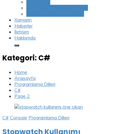
Veri Yapıları
Veritabanı Yönetim Sistemleri
Yazılım Tasarım ve Mimarisi
Xamarin
Haberler
İletişim
Hakkımda
Kategori:
C#
Home
Anasayfa
Programlama Dilleri
C#
Page 2
C#
Console
Programlama Dilleri
Stopwatch Kullanımı