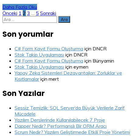
Daha Fazla Oku
Yazı
Önceki
1
2
3
…
5
Sonraki
Arama:
sayfalaması
Son yorumlar
C# Form Kayıt Formu Oluşturma
için
DNCR
Stok Takip Uygulaması
için
DNCR
C# Form Kayıt Formu Oluşturma
için
Bünyamin
Stok Takip Uygulaması
için
eymen
Yapay Zeka Sistemleri Dezavantajları: Zorluklar ve
Kısıtlamalar
için
mert
Son Yazılar
Sessiz Temizlik: SQL Server’da Büyük Verilerle Zarif
Mücadele
Yazılım Derslerinde Kullanılabilecek 7 Proje
Dapper Nedir? Performanslı Bir ORM Aracı
Scrum Nedir? Yazılım Geliştirmede Etkili Proje Yönetimi