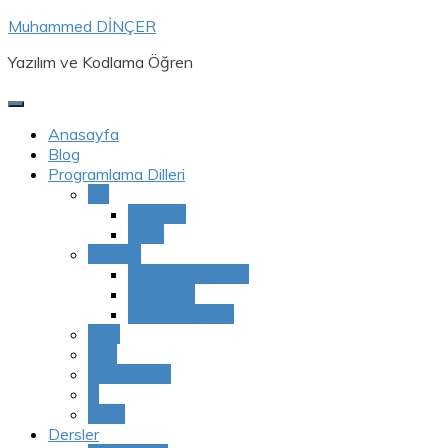
Skip
Muhammed DİNÇER
to
Yazılım ve Kodlama Öğren
content
Anasayfa
Blog
Programlama Dilleri
C#
Console
Form
Python
Python Temelleri
Veri Bilimi
Görüntü İşleme
Java
Lisp
Html/Css/Js
C
Ruby
Dersler