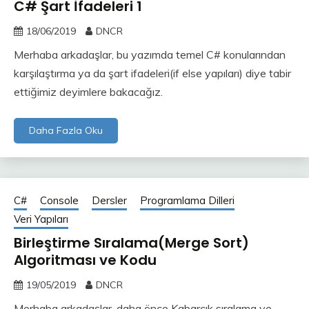
C# Şart İfadeleri 1
18/06/2019
DNCR
Merhaba arkadaşlar, bu yazımda temel C# konularından
karşılaştırma ya da şart ifadeleri(if else yapıları) diye tabir
ettiğimiz deyimlere bakacağız.
Daha Fazla Oku
C#
Console
Dersler
Programlama Dilleri
Veri Yapıları
Birleştirme Sıralama(Merge Sort)
Algoritması ve Kodu
19/05/2019
DNCR
Merhaba arkadaşlar, daha önce Kabarcık sıralama ve