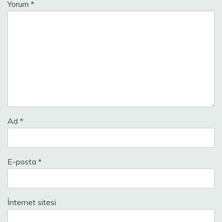
Yorum
*
Ad
*
E-posta
*
İnternet sitesi