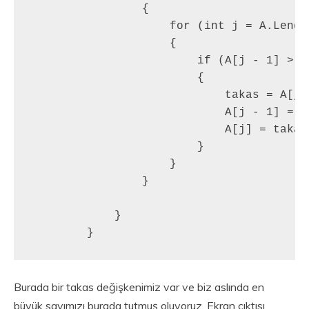
                {

                    for (int j = A.Lengt
                    {

                        if (A[j - 1] > A[
                        {

                            takas = A[j -
                            A[j - 1] = A[
                            A[j] = takas;
                        }

                    }

                }

            }

        }
Burada bir takas değişkenimiz var ve biz aslında en
büyük sayımızı burada tutmuş oluyoruz. Ekran çıktısı