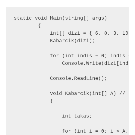
static void Main(string[] args)

        {

            int[] dizi = { 6, 8, 3, 10, 
            Kabarcik(dizi);

            for (int indis = 0; indis < 
                Console.Write(dizi[indis
            Console.ReadLine();

            void Kabarcik(int[] A) // bi
            {

                int takas;

                for (int i = 0; i < A.Len