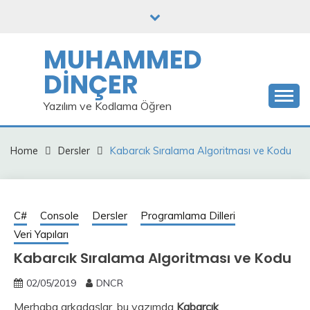
Skip
to
content
MUHAMMED
DİNÇER
Yazılım ve Kodlama Öğren
Home
Dersler
Kabarcık Sıralama Algoritması ve Kodu
C#
Console
Dersler
Programlama Dilleri
Veri Yapıları
Kabarcık Sıralama Algoritması ve Kodu
02/05/2019
DNCR
Merhaba arkadaşlar, bu yazımda
Kabarcık