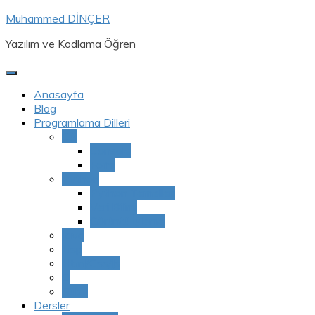
Skip
Muhammed DİNÇER
to
Yazılım ve Kodlama Öğren
content
Anasayfa
Blog
Programlama Dilleri
C#
Console
Form
Python
Python Temelleri
Veri Bilimi
Görüntü İşleme
Java
Lisp
Html/Css/Js
C
Ruby
Dersler