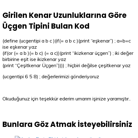
Girilen Kenar Uzunluklarına Göre
Üçgen Tipini Bulan Kod
(define (ucgentipi a b c )(if(= a b c )(print “eşkenar”) ; a=b=c
ise eşkenar yaz
(if(or (= a b )(= b c) (= a c))(print “ikizkenar üçgen”) ; iki değer
birbirine eşit ise ikizkenar yaz
(print “Çeşitkenar Üçgen”)))) ; hiçbiri değilse çeşitkenar yaz
(ucgentipi 6 5 8) ; değerlerimizi gönderiyoruz
Okuduğunuz için teşekkür ederim umarım işinize yaramıştır..
Bunlara Göz Atmak İsteyebilirsiniz