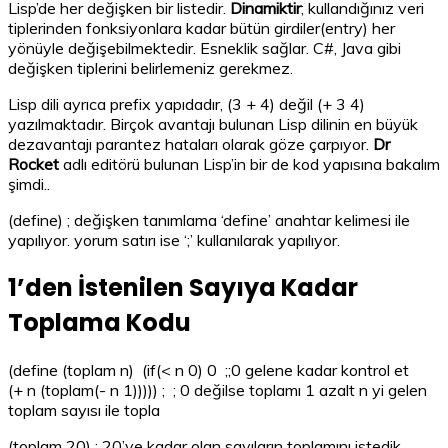
Lisp’de her değişken bir listedir.
Dinamiktir
; kullandığınız veri
tiplerinden fonksiyonlara kadar bütün girdiler(entry) her
yönüyle değişebilmektedir. Esneklik sağlar. C#, Java gibi
değişken tiplerini belirlemeniz gerekmez.
Lisp dili ayrıca prefix yapıdadır, (3 + 4) değil (+ 3 4)
yazılmaktadır. Birçok avantajı bulunan Lisp dilinin en büyük
dezavantajı parantez hataları olarak göze çarpıyor.
Dr
Rocket
adlı editörü bulunan Lisp’in bir de kod yapısına bakalım
şimdi..
(define) ; değişken tanımlama ‘define’ anahtar kelimesi ile
yapılıyor. yorum satırı ise ‘;’ kullanılarak yapılıyor.
1’den İstenilen Sayıya Kadar
Toplama Kodu
(define (toplam n) (if(< n 0) 0 ;;0 gelene kadar kontrol et
(+ n (toplam(- n 1))))) ; ; 0 değilse toplamı 1 azalt n yi gelen
toplam sayısı ile topla
(toplam 20) ; 20’ye kadar olan sayıların toplamını istedik