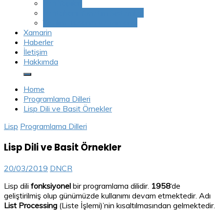
Veri Yapıları
Veritabanı Yönetim Sistemleri
Yazılım Tasarım ve Mimarisi
Xamarin
Haberler
İletişim
Hakkımda
Home
Programlama Dilleri
Lisp Dili ve Basit Örnekler
Lisp
Programlama Dilleri
Lisp Dili ve Basit Örnekler
20/03/2019
DNCR
Lisp dili
fonksiyonel
bir programlama dilidir.
1958
‘de
geliştirilmiş olup günümüzde kullanımı devam etmektedir. Adı
List Processing
(Liste İşlemi)’nin kısaltılmasından gelmektedir.