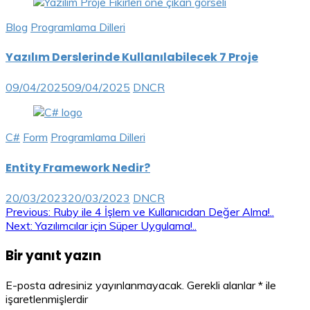
Blog
Programlama Dilleri
Yazılım Derslerinde Kullanılabilecek 7 Proje
09/04/2025
09/04/2025
DNCR
C#
Form
Programlama Dilleri
Entity Framework Nedir?
20/03/2023
20/03/2023
DNCR
Yazı
Previous:
Ruby ile 4 İşlem ve Kullanıcıdan Değer Alma!..
Next:
Yazılımcılar için Süper Uygulama!..
gezinmesi
Bir yanıt yazın
E-posta adresiniz yayınlanmayacak.
Gerekli alanlar
*
ile
işaretlenmişlerdir