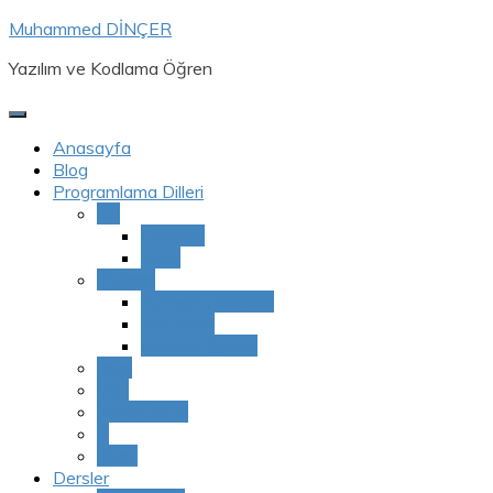
Skip
Muhammed DİNÇER
to
Yazılım ve Kodlama Öğren
content
Anasayfa
Blog
Programlama Dilleri
C#
Console
Form
Python
Python Temelleri
Veri Bilimi
Görüntü İşleme
Java
Lisp
Html/Css/Js
C
Ruby
Dersler