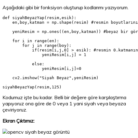
Aşağıdaki gibi bir fonksiyon oluşturup kodlarımı yazıyorum.
def siyahBeyazYap(resim,esik):

    en,boy,katman = np.shape(resim) #resmin boyutlarını
    yeniResim = np.ones((en,boy,katman)) #beyaz bir gör
    for i in range(en):

        for j in range(boy):

            if(resim[i,j,0] > esik): #resmin 0.katmanın
                yeniResim[i,j] = 1

            else:

                yeniResim[i,j]=0

    cv2.imshow("Siyah Beyaz",yeniResim)

siyahBeyazYap(resim,125)
Kodumuz işte bu kadar. Belli bir değere göre karşılaştırma
yapıyoruz ona göre de 0 veya 1 yani siyah veya beyaza
çeviriyoruz.
Ekran Çıktımız: