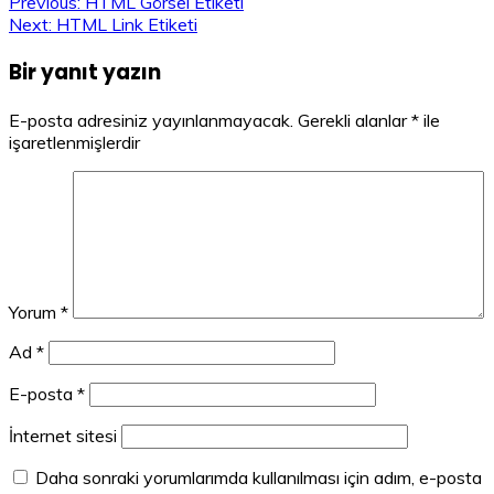
Yazı
Previous:
HTML Görsel Etiketi
Next:
HTML Link Etiketi
gezinmesi
Bir yanıt yazın
E-posta adresiniz yayınlanmayacak.
Gerekli alanlar
*
ile
işaretlenmişlerdir
Yorum
*
Ad
*
E-posta
*
İnternet sitesi
Daha sonraki yorumlarımda kullanılması için adım, e-posta