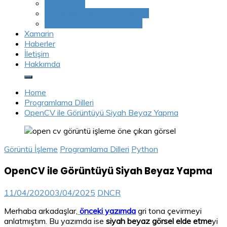
Veri Yapıları
Veritabanı Yönetim Sistemleri
Yazılım Tasarım ve Mimarisi
Xamarin
Haberler
İletişim
Hakkımda
Home
Programlama Dilleri
OpenCV ile Görüntüyü Siyah Beyaz Yapma
Görüntü İşleme
Programlama Dilleri
Python
OpenCV ile Görüntüyü Siyah Beyaz Yapma
11/04/2020
03/04/2025
DNCR
Merhaba arkadaşlar,
önceki yazımda
gri tona çevirmeyi
anlatmıştım. Bu yazımda ise
siyah beyaz görsel elde etme
yi