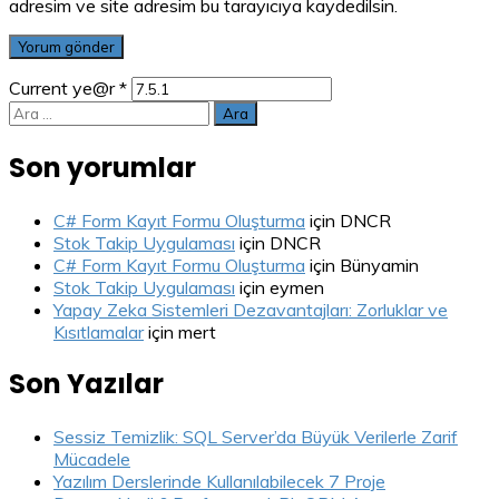
adresim ve site adresim bu tarayıcıya kaydedilsin.
Current ye@r
*
Arama:
Son yorumlar
C# Form Kayıt Formu Oluşturma
için
DNCR
Stok Takip Uygulaması
için
DNCR
C# Form Kayıt Formu Oluşturma
için
Bünyamin
Stok Takip Uygulaması
için
eymen
Yapay Zeka Sistemleri Dezavantajları: Zorluklar ve
Kısıtlamalar
için
mert
Son Yazılar
Sessiz Temizlik: SQL Server’da Büyük Verilerle Zarif
Mücadele
Yazılım Derslerinde Kullanılabilecek 7 Proje