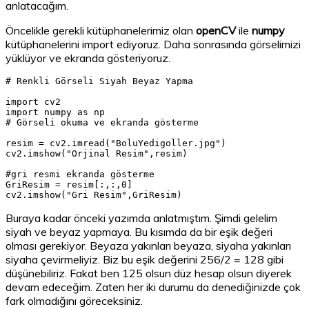
anlatacağım.
Öncelikle gerekli kütüphanelerimiz olan
openCV
ile
numpy
kütüphanelerini import ediyoruz. Daha sonrasında görselimizi
yüklüyor ve ekranda gösteriyoruz.
# Renkli Görseli Siyah Beyaz Yapma

import cv2 

import numpy as np

# Görseli okuma ve ekranda gösterme

resim = cv2.imread("BoluYedigoller.jpg")

cv2.imshow("Orjinal Resim",resim)

#gri resmi ekranda gösterme

GriResim = resim[:,:,0]

cv2.imshow("Gri Resim",GriResim)
Buraya kadar önceki yazımda anlatmıştım. Şimdi gelelim
siyah ve beyaz yapmaya. Bu kısımda da bir eşik değeri
olması gerekiyor. Beyaza yakınları beyaza, siyaha yakınları
siyaha çevirmeliyiz. Biz bu eşik değerini 256/2 = 128 gibi
düşünebiliriz. Fakat ben 125 olsun düz hesap olsun diyerek
devam edeceğim. Zaten her iki durumu da denediğinizde çok
fark olmadığını göreceksiniz.