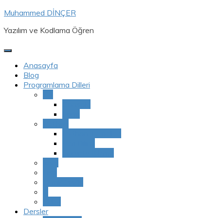
Skip
Muhammed DİNÇER
to
Yazılım ve Kodlama Öğren
content
Anasayfa
Blog
Programlama Dilleri
C#
Console
Form
Python
Python Temelleri
Veri Bilimi
Görüntü İşleme
Java
Lisp
Html/Css/Js
C
Ruby
Dersler