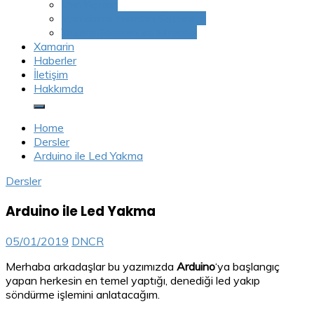
Veri Yapıları
Veritabanı Yönetim Sistemleri
Yazılım Tasarım ve Mimarisi
Xamarin
Haberler
İletişim
Hakkımda
Home
Dersler
Arduino ile Led Yakma
Dersler
Arduino ile Led Yakma
05/01/2019
DNCR
Merhaba arkadaşlar bu yazımızda
Arduino
‘ya başlangıç
yapan herkesin en temel yaptığı, denediği led yakıp
söndürme işlemini anlatacağım.