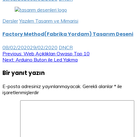
Dersler
Yazılım Tasarım ve Mimarisi
Factory Method(Fabrika Yordam) Tasarım Deseni
08/02/2020
29/02/2020
DNCR
Yazı
Previous:
Web Açıklıkları Owasp Top 10
Next:
Arduino Buton ile Led Yakma
gezinmesi
Bir yanıt yazın
E-posta adresiniz yayınlanmayacak.
Gerekli alanlar
*
ile
işaretlenmişlerdir